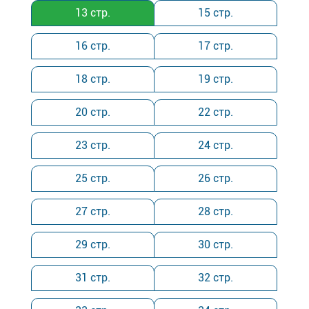
13 стр.
15 стр.
8
№1
№1 стр 8
стр
16 стр.
17 стр.
продолжение
11_1
№1 стр 13
№1
Беседа и
18 стр.
19 стр.
стр
обсуждение
№1 стр
11_2
№1
16
20 стр.
22 стр.
№1
стр 13
Вопросы
№1 стр
стр
Работа
и
18
23 стр.
24 стр.
11_3
с
задания
Доступно
№1 стр
№1
картой
Доступно
после
20
25 стр.
26 стр.
стр
№1 стр 13
после
оплаты
Доступно
№1 стр
11_4
Работа с
оплаты
после
23
27 стр.
28 стр.
№1
картой
№1 стр 16
оплаты
Доступно
№1 стр
стр
продолжение
Работа в
после
25
29 стр.
30 стр.
11_5
паре
оплаты
Доступно
№1 стр
№1
продолжение
№1 стр 23
после
27
31 стр.
32 стр.
стр
Доступно
продолжение
оплаты
Доступно
№1 стр 29
11_6
после
Доступно
после
продолжение